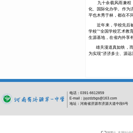
九十余载风雨兼程，九
化、国际化办学。作为
平也木秀于林，都在不
近年来，学校先后被授予
学校”“全国学校艺术教
生源基地，在省内外享
雄关漫道真如铁，而今
为实现“济济多士、源远
电话：
0391-6612859
E-mail：jyyzdzbgs@163.com
地址：河南省济源市济源大道中段6号
本网站由