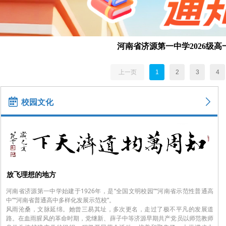
河南省济源第一中学2026级
上一页
1
2
3
4
녀
ꁕ
校园文化
放飞理想的地方
河南省济源第一中学始建于1926年，是“全国文明校园”“河南省示范性普通高
中”“河南省普通高中多样化发展示范校”。
风雨沧桑，文脉延绵。她曾三易其址，多次更名，走过了极不平凡的发展道
路。在血雨腥风的革命时期，党继新、薛子中等济源早期共产党员以师范教师