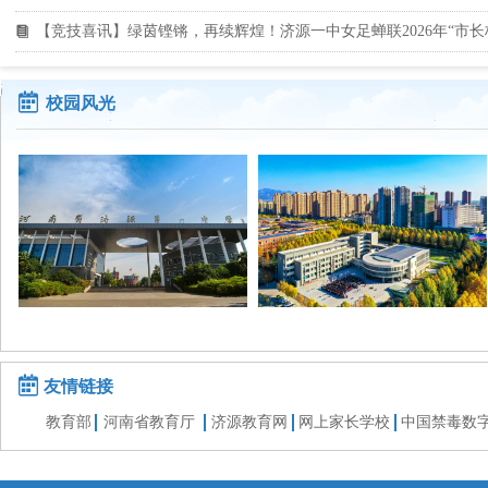
【竞技喜讯】绿茵铿锵，再续辉煌！济源一中女足蝉联2026年“市长
뀴
녀
校园风光
녀
友情链接
教育部
河南省教育厅
济源教育网
网上家长学校
中国禁毒数