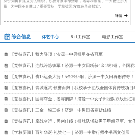
身份为掩护建立党的组织，积极开展革命活动，培养和聚集了一大批进步力
量，为中国革命做出了重要贡献，学校被誉为“红色革命摇篮”。
详情
뀠
녀
综合信息
体艺中心
8+1工作室
电影工作室
【竞技喜讯】蓄力登顶！济源一中男排勇夺省冠军
뀴
【竞技喜讯】连战淬炼铁军！济源一中女田斩获4金1银1铜，全国
뀴
【竞技喜讯】省15运会大捷！5金3银5铜，济源一中女田再创传奇！
뀴
뀴
뀴
【竞技喜讯】三金一银三铜！济源一中男田省赛斩佳绩
뀴
【竞技喜讯】鏖战省运，勇创佳绩！排球队斩获男子甲组亚军、女
뀴
【学校要闻】百年华诞·礼赞七一｜济源一中举行师生书画文创展
뀴