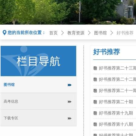
끇
您的当前所在位置：
首页
ꄲ
教育资源
ꄲ
图书馆
ꄲ
好书推荐
好书推荐
好书推荐第二十三
뀴
好书推荐第二十二
뀴
图书馆
好书推荐第二十一
뀴
高考信息
好书推荐第二十期
뀴
好书推荐第十九期
뀴
下载专区
好书推荐第十八期
뀴
好书推荐第十七期
뀴