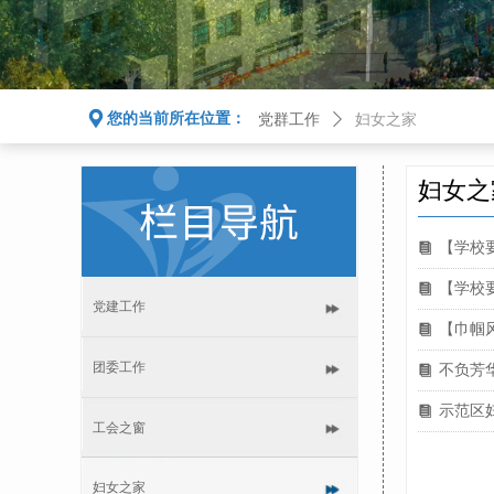
끇
您的当前所在位置：
党群工作
ꄲ
妇女之家
妇女之
【学校
뀴
【学校
뀴
党建工作
【巾帼风
뀴
团委工作
不负芳
뀴
示范区
뀴
工会之窗
妇女之家