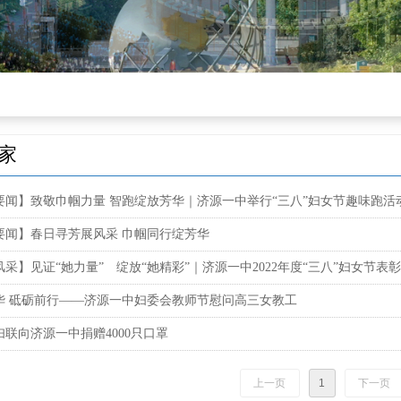
家
要闻】致敬巾帼力量 智跑绽放芳华｜济源一中举行“三八”妇女节趣味跑活
要闻】春日寻芳展风采 巾帼同行绽芳华
采】见证“她力量” 绽放“她精彩”｜济源一中2022年度“三八”妇女节表
华 砥砺前行——济源一中妇委会教师节慰问高三女教工
妇联向济源一中捐赠4000只口罩
上一页
1
下一页