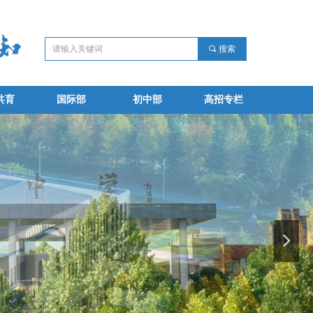
끠
搜索
共育
国际部
初中部
高招专栏
共育
国际部
初中部
高招专栏
넲