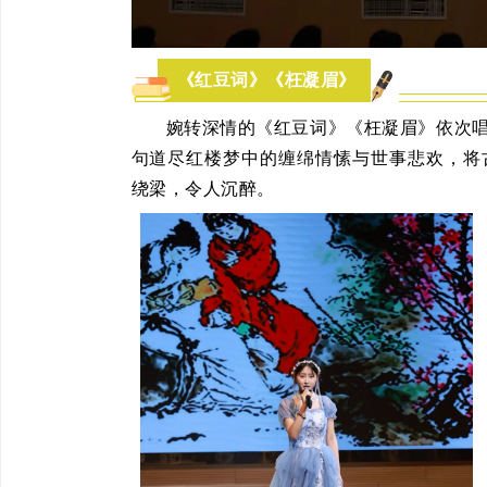
《红豆词》《枉凝眉》
婉转深情的《红豆词》《枉凝眉》依次
句道尽红楼梦中的缠绵情愫与世事悲欢，将
绕梁，令人沉醉。