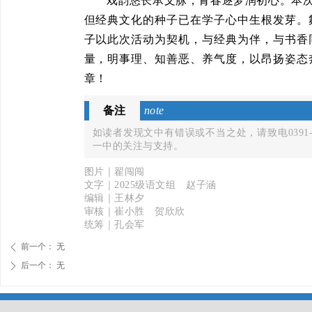
戏韵悠长承文脉，青春逐梦润初心。本次
但经典文化的种子已在学子心中生根发芽。舞
子以此次活动为契机，与经典为伴，与书香
量，明事理、知善恶、养气度，以昂扬姿态
章！
备注
note
如读者发现文中有错误或不当之处，请致电0391-
一中的关注与支持。
图片｜翟闯闯
文字｜2025级语文组 赵子涵
编辑｜王林夕
审核｜崔小胜 贺欣欣
统筹｜孔会军
前一个：
无
ꄴ
后一个：
无
ꄲ