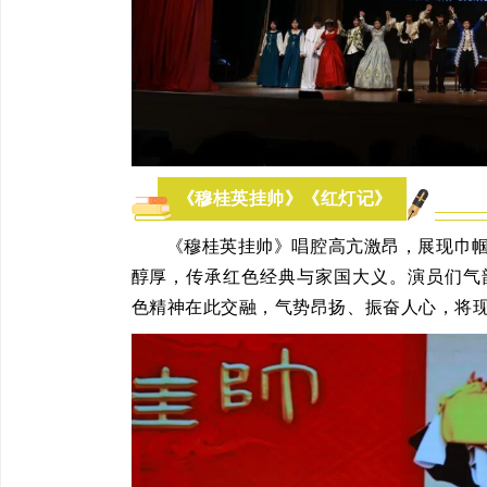
《穆桂英挂帅》《红灯记》
《穆桂英挂帅》唱腔高亢激昂，展现巾
醇厚，传承红色经典与家国大义。演员们气
色精神在此交融，气势昂扬、振奋人心，将