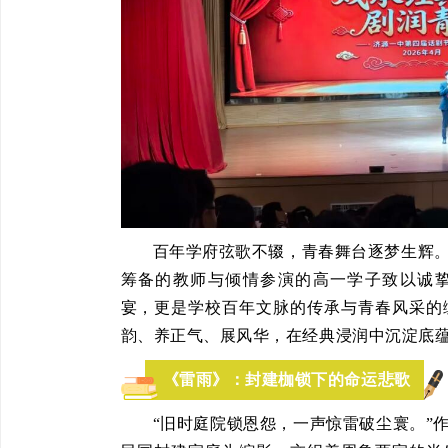
百年学府弦歌不辍，青春舞台逐梦生辉
筹备的教师与倾情参演的高一学子致以诚
宴，更是学校百年文脉的传承与青春风采的
韵、养正气、展风华，在经典浸润中沉淀底
《雷雨》：封建枷锁下的命运悲歌
“旧时庭院锁恩怨，一声惊雷破尘寰。”