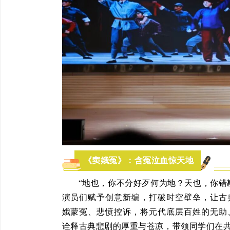
《窦娥冤》：含冤泣血惊天地
“地也，你不分好歹何为地？天也，你错
演员们赋予创意新编，打破时空壁垒，让古
娥蒙冤、悲愤控诉，将元代底层百姓的无助
诠释古典悲剧的厚重与苍凉，带领同学们在