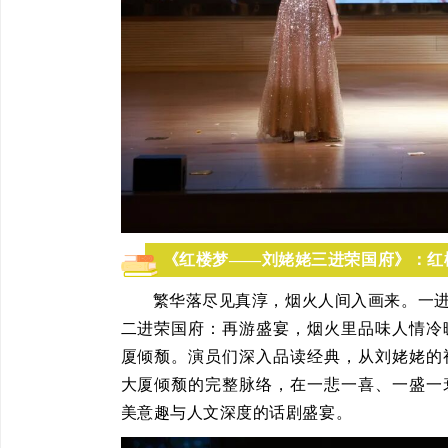
《红楼梦——刘姥姥三进荣国府》：红
繁华落尽见真淳，烟火人间入画来。一
二进荣国府：再游盛宴，烟火里品味人情冷
厦倾颓。演员们深入品读经典，从刘姥姥的
大厦倾颓的完整脉络，在一悲一喜、一盛一
美意趣与人文深度的话剧盛宴。