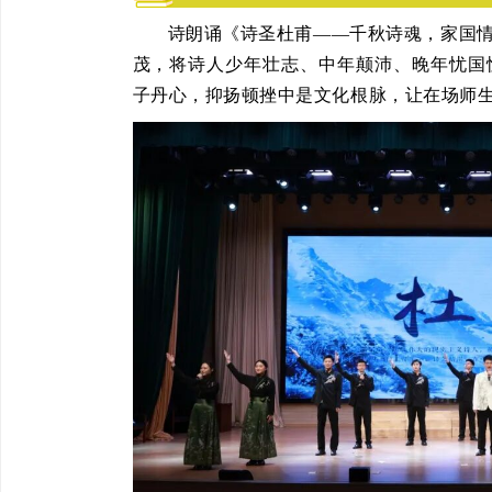
诗朗诵《诗圣杜甫——千秋诗魂，家国
茂，将诗人少年壮志、中年颠沛、晚年忧国
子丹心，抑扬顿挫中是文化根脉，让在场师