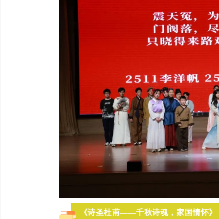
《诗圣杜甫——千秋诗魂，家国情怀》