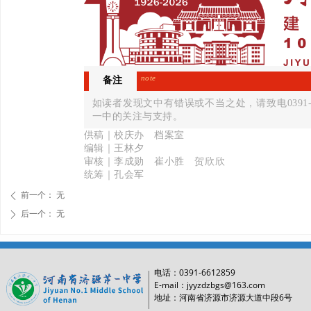
note
备注
如读者发现文中有错误或不当之处，请致电0391-
一中的关注与支持。
供稿｜校庆办 档案室
编辑｜王林夕
审核｜李成勋 崔小胜 贺欣欣
统筹｜孔会军
前一个：
无
ꄴ
后一个：
无
ꄲ
0391-6612859
电话：
E-mail：jyyzdzbgs@163.com
6
地址：河南省济源市济源大道中段
号