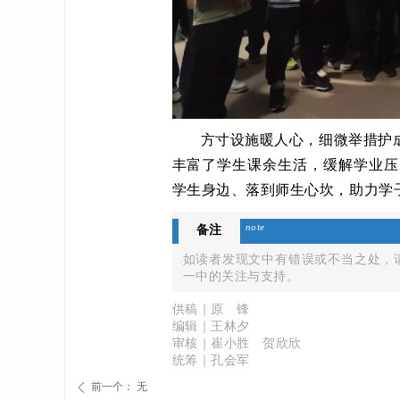
方寸设施暖人心，细微举措护
丰富了学生课余生活，缓解学业压
学生身边、落到师生心坎，助力学
note
备注
如读者发现文中有错误或不当之处，请致
一中的关注与支持。
供稿｜原 锋
编辑｜王林夕
审核｜崔小胜 贺欣欣
统筹｜孔会军
前一个：
无
ꄴ