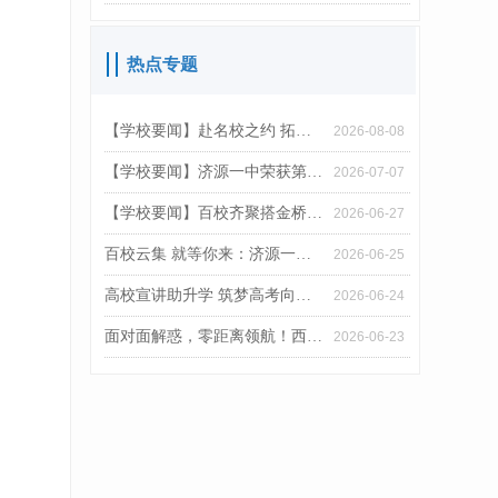
热点专题
【学校要闻】赴名校之约 拓育人之路——我校受邀参加西湖大学2026级开学典礼
2026-08-08
【学校要闻】济源一中荣获第22届“外研社杯”优秀组织单位称号
2026-07-07
【学校要闻】百校齐聚搭金桥 精准助梦启新程｜济源一中举办2026年普通高校招生现场咨询会
2026-06-27
百校云集 就等你来：济源一中2026年高考志愿填报咨询会即将举行
2026-06-25
高校宣讲助升学 筑梦高考向远方——深理工院士专家团队莅临济源一中开展招生座谈
2026-06-24
面对面解惑，零距离领航！西湖大学施一公院士走进济源一中
2026-06-23