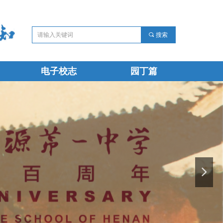
끠
搜索
电子校志
园丁篇
电子校志
园丁篇
넲