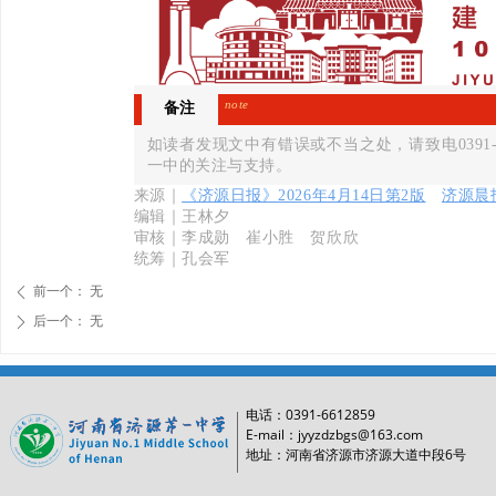
note
备注
如读者发现文中有错误或不当之处，请致电0391-
一中的关注与支持。
来源｜
《济源日报》2026年4月14日第2版
济源晨
编辑｜王林夕
审核｜李成勋 崔小胜 贺欣欣
统筹｜孔会军
前一个：
无
ꄴ
后一个：
无
ꄲ
0391-6612859
电话：
E-mail：jyyzdzbgs@163.com
6
地址：河南省济源市济源大道中段
号