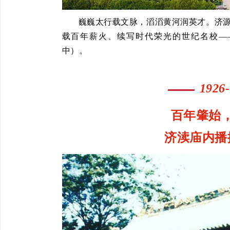
巍巍太行载文脉，滔滔黄河润英才。济
载百年薪火、续写时代荣光的世纪名校—
中）。
1926
百年肇始
济渎庙内播