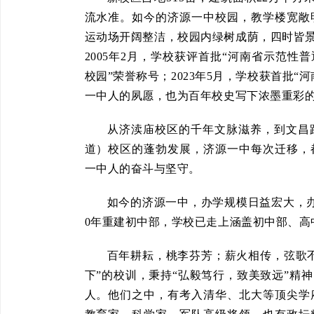
流水准。如今的济源一中校园，教学楼宽敞
运动场开阔整洁，校园内绿树成荫，四时皆景
2005年2月，学校获评首批“河南省示范性普
校园”荣誉称号；2023年5月，学校获首批
一中人的夙愿，也为百年校史写下浓墨重彩
从济渎庙校区的千年文脉滋养，到文昌
道）校区的蓬勃发展，济源一中每次迁移，
一中人的奋斗与坚守。
如今的济源一中，办学规模日益宏大，办学
0年重建初中部，学校已走上涵盖初中部、高
百年耕耘，桃李芬芳；薪火相传，弦歌
下”的校训，秉持“弘毅笃行，致美致远”精
人。他们之中，有考入清华、北大等顶尖学