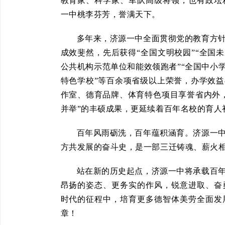
教育家、科学家、军队高级将领，也有政坛
一中桃李芬芳，誉满天下。
多年来，济源一中全面贯彻党的教育方
成效斐然，先后获得“全国文明校园”“全国
公共机构示范单位和能效领跑者”“全国中小
特色学校”等百余项省级以上荣誉，办学效
作室、德育品牌、体育特色项目享誉省内外
并举”的丰硕成果，更延续着百年名校的育人
百年风雨砺洗，百年蕴积涵育。济源一
方共发展的奋斗史，是一部三迁铸魂、薪火
站在新的历史起点，济源一中将承载百
昂扬的姿态、更务实的作风，锐意进取、奋
时代的征程中，培育更多德智体美劳全面发
章！