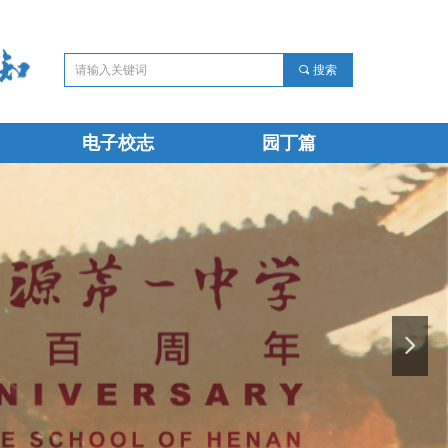
끠
搜索
电子校志
园丁篇
电子校志
园丁篇
넲