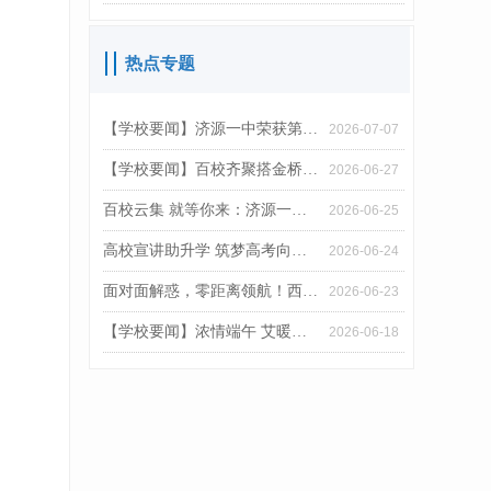
热点专题
【学校要闻】济源一中荣获第22届“外研社杯”优秀组织单位称号
2026-07-07
【学校要闻】百校齐聚搭金桥 精准助梦启新程｜济源一中举办2026年普通高校招生现场咨询会
2026-06-27
百校云集 就等你来：济源一中2026年高考志愿填报咨询会即将举行
2026-06-25
高校宣讲助升学 筑梦高考向远方——深理工院士专家团队莅临济源一中开展招生座谈
2026-06-24
面对面解惑，零距离领航！西湖大学施一公院士走进济源一中
2026-06-23
【学校要闻】浓情端午 艾暖校园｜巧手制艾草花束，温情献礼师生
2026-06-18