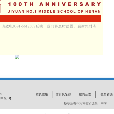
致电0391-6612859反映，我们将及时处置。感谢您对济
m
校长信箱
体育俱乐部
校内公告
教育资源
6
道中段
号
版权所有©
河南省济源第一中学