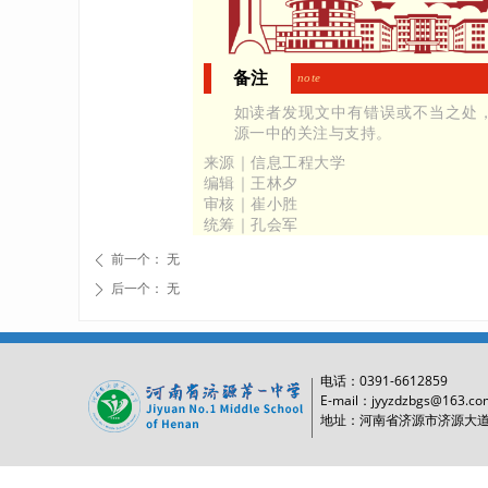
备注
note
如读者发现文中有错误或不当之处，请
源一中的关注与支持。
来源｜信息工程大学
编辑｜王林夕
审核｜崔小胜
统筹｜孔会军
前一个：
无
ꄴ
后一个：
无
ꄲ
0391-6612859
电话：
E-mail：jyyzdzbgs@163.co
地址：河南省济源市济源大