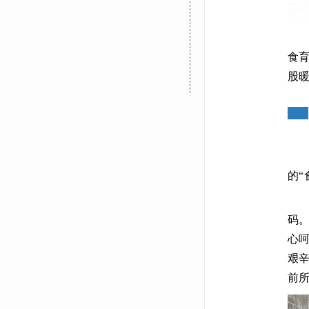
天
食
股
雪
的“
后
码
心
艰
前