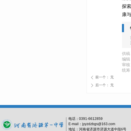
探
康
供稿
编辑
审核
统筹
前一个：
无
ꄴ
后一个：
无
ꄲ
电话：
0391-6612859
E-mail：jyyzdzbgs@163.com
地址：河南省济源市济源大道中段6号