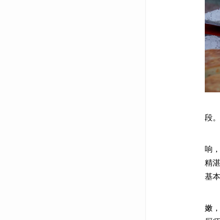
2
段
厨
响
精
基
金
嫩