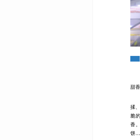
2
甜
雪
揉
脆
香
饼