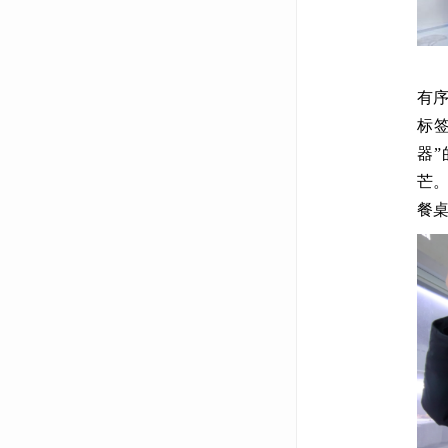
旅
有
标
器
芒
餐