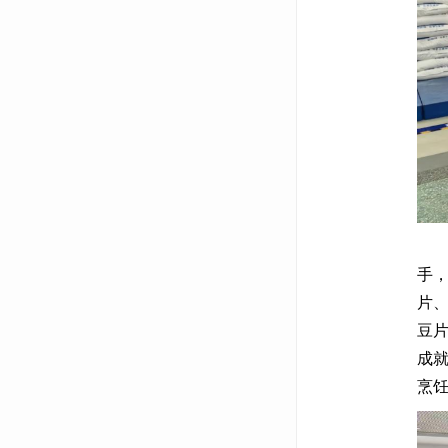
接
手
片
豆
成
烹