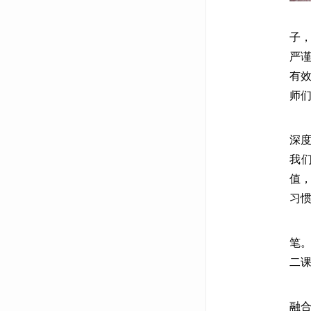
“
子
严
有
师们
正
深
我
值
习惯
此
笔
二课
在
融