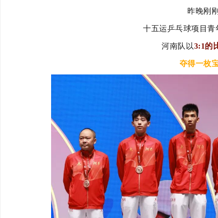
昨晚刚
十五运乒乓球项目青
河南队以
3:1的
夺得一枚