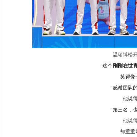
温瑞博松
这个
刚刚在世
笑得像
"感谢团队
他说
"第三名，
他说
却重重