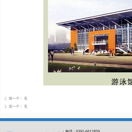
前一个：
无
ꄴ
后一个：
无
ꄲ
0391-6612859
电话：