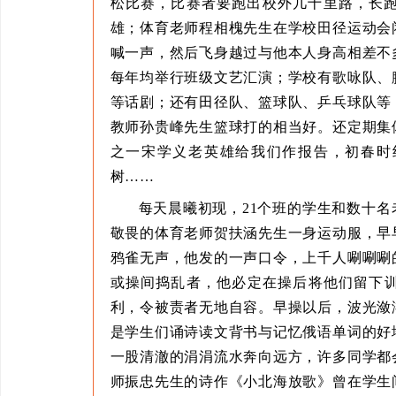
松比赛，比赛者要跑出校外几十里路，长跑
雄；体育老师程相槐先生在学校田径运动会
喊一声，然后飞身越过与他本人身高相差不
每年均举行班级文艺汇演；学校有歌咏队、
等话剧；还有田径队、篮球队、乒乓球队等
教师孙贵峰先生篮球打的相当好。还定期集
之一宋学义老英雄给我们作报告，初春时
树……
每天晨曦初现，21个班的学生和数十
敬畏的体育老师贺扶涵先生一身运动服，早
鸦雀无声，他发的一声口令，上千人唰唰唰
或操间捣乱者，他必定在操后将他们留下
利，令被责者无地自容。早操以后，波光潋
是学生们诵诗读文背书与记忆俄语单词的好
一股清澈的涓涓流水奔向远方，许多同学都
师振忠先生的诗作《小北海放歌》曾在学生