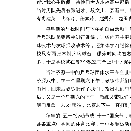
都让我心生敬佩，待他们考入本校高中部后
当时男队先后有张进才、段文川、聂新中、
有尚建英、武春玲、任素芹、赵秀萍、赵玉
每星期的早操时间与下午的自由活动时
乒乓球队员要留校进行训练，训练内容主要
球技术与发球强攻战术等，还集体学习过徐
校只有两张木制乒乓球台，课余时间均被
多，于是学校就在每2个教室前垒上1个水泥
当时济源一中的乒乓球团体水平在全县
济源八中。在一个星期六下午，教练带我们
而归，回来后教练批评了我们，指出我们思
后，又是一个星期六的下午，教练又带我们去
我们反盘，以5:4获胜，比赛从下午一直打
每年的“五一”劳动节或“十一”国庆节
县各重点中学间的体育比赛，一中参赛运动