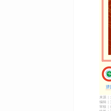
济
来源｜
编辑｜
审核｜