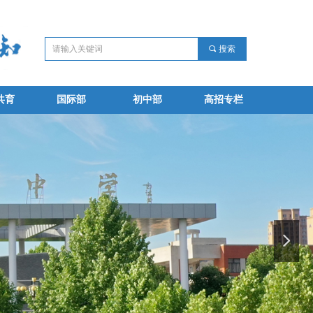
끠
搜索
共育
国际部
初中部
高招专栏
共育
国际部
初中部
高招专栏
넲