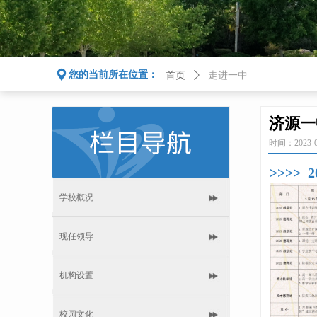
끇
您的当前所在位置：
首页
ꄲ
走进一中
济源一
时间：
2023-
>
>
>
>
2
学校概况
现任领导
机构设置
校园文化