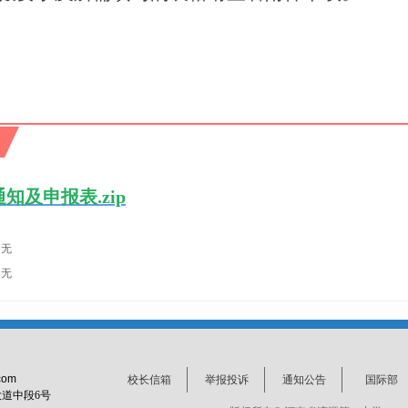
通知及申报表.zip
无
无
com
校长信箱
举报投诉
通知公告
国际部
道中段6号