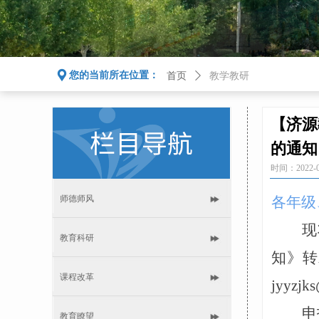
끇
您的当前所在位置：
首页
ꄲ
教学教研
【济源
的通知
时间：
2022-
师德师风
各年级
现
教育科研
知》转
课程改革
jyyzjk
申
教育瞭望