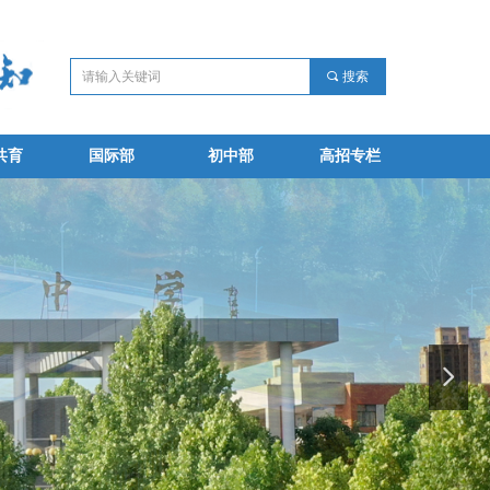
끠
搜索
共育
国际部
初中部
高招专栏
共育
国际部
初中部
高招专栏
넲